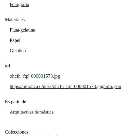
Fotografía
Materiales
Plata/gelatina
Papel
Gelatina
uri
ohcfh_fqf_000001573.jpg
https://iiif.ohc.cu/iiif/3/ohcfh_fqf_000001573.jpg/info.json
Es parte de
Arquitectura doméstica
Colecciones