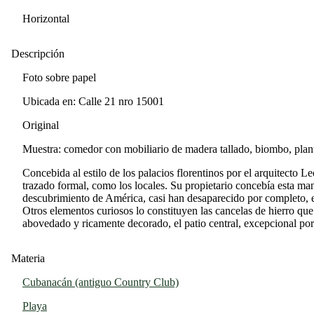
Horizontal
Descripción
Foto sobre papel
Ubicada en: Calle 21 nro 15001
Original
Muestra: comedor con mobiliario de madera tallado, biombo, plant
Concebida al estilo de los palacios florentinos por el arquitecto
trazado formal, como los locales. Su propietario concebía esta man
descubrimiento de América, casi han desaparecido por completo, e
Otros elementos curiosos lo constituyen las cancelas de hierro que
abovedado y ricamente decorado, el patio central, excepcional por
Materia
Cubanacán (antiguo Country Club)
Playa