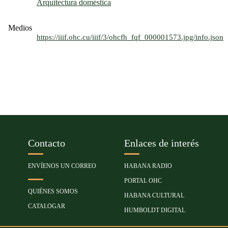
Arquitectura doméstica
Medios
https://iiif.ohc.cu/iiif/3/ohcfh_fqf_000001573.jpg/info.json
Contacto
Enlaces de interés
ENVÍENOS UN CORREO
HABANA RADIO
PORTAL OHC
QUIÉNES SOMOS
HABANA CULTURAL
CATALOGAR
HUMBOLDT DIGITAL