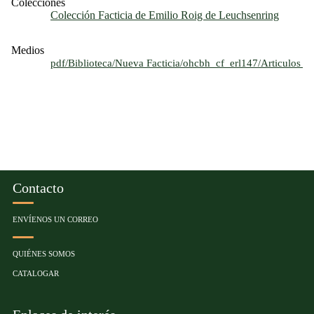
Colecciones
Colección Facticia de Emilio Roig de Leuchsenring
Medios
pdf/Biblioteca/Nueva Facticia/ohcbh_cf_erl147/Articulos
Contacto
ENVÍENOS UN CORREO
QUIÉNES SOMOS
CATALOGAR