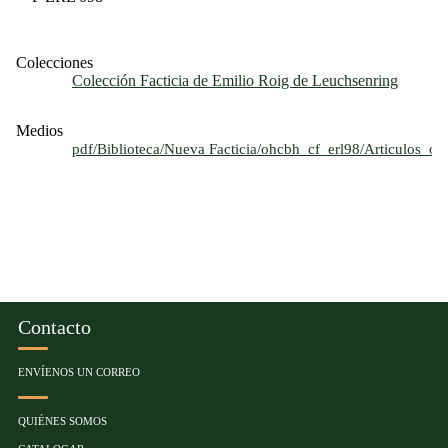
Colecciones
Colección Facticia de Emilio Roig de Leuchsenring
Medios
pdf/Biblioteca/Nueva Facticia/ohcbh_cf_erl98/Articulos_
Contacto
ENVÍENOS UN CORREO
QUIÉNES SOMOS