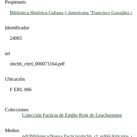
Propietario
Biblioteca Histórica Cubana y Americana "Francisco González del 
Identificador
24065
uri
ohcbh_cferl_000071164.pdf
Ubicación
F ERL 066
Colecciones
Colección Facticia de Emilio Roig de Leuchsenring
Medios
pdf/Biblioteca/Nueva Facticia/ohcbh_cf_erl66/Articulos_