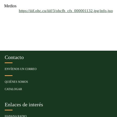
Medios
https://iiif.ohc.cu/iiif/3/ohcfh_cfs_000001132.jpg/info.json
Contacto
ENVÍENOS UN CORREO
QUIÉNES SOMOS
CATALOGAR
Enlaces de interés
HABANA RADIO