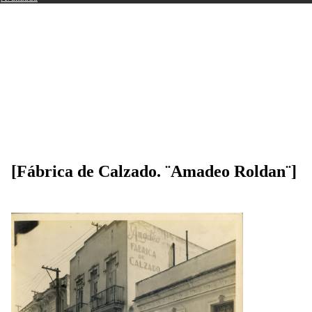
[Fábrica de Calzado. ¨Amadeo Roldan¨]